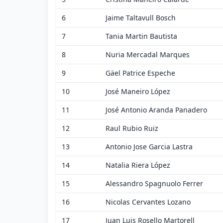
6
Jaime Taltavull Bosch
7
Tania Martin Bautista
8
Nuria Mercadal Marques
9
Gäel Patrice Espeche
10
José Maneiro López
11
José Antonio Aranda Panadero
12
Raul Rubio Ruiz
13
Antonio Jose Garcia Lastra
14
Natalia Riera López
15
Alessandro Spagnuolo Ferrer
16
Nicolas Cervantes Lozano
17
Juan Luis Rosello Martorell