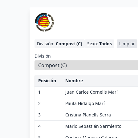
División:
Compost (C)
Sexo:
Todos
Limpiar
División
Posición
Nombre
1
Juan Carlos Cornelis Marí
2
Paula Hidalgo Marí
3
Cristina Planells Serra
4
Mario Sebastián Sarmiento
5
Cristina Maneiro Calarde