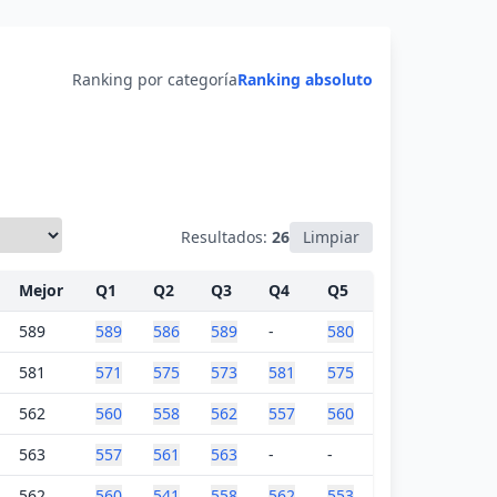
Ranking por categoría
Ranking absoluto
Resultados:
26
Limpiar
Mejor
Q1
Q2
Q3
Q4
Q5
589
589
586
589
-
580
581
571
575
573
581
575
562
560
558
562
557
560
563
557
561
563
-
-
562
560
541
558
562
553