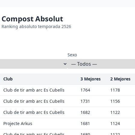
Compost Absolut
Ranking absoluto temporada 2526
Sexo
Club
3 Mejores
2 Mejores
Club de tir amb arc Es Cubells
1764
1178
Club de tir amb arc Es Cubells
1731
1156
Club de tir amb arc Es Cubells
1682
1122
Projecte Arkus
1681
1124
Club de tir amb arc Es Cubells
1680
1122