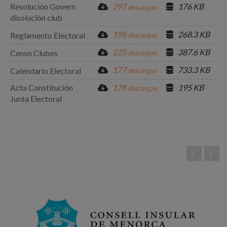
Resolución Govern
297
176 KB
descargas
disolución club
196
268.3 KB
Reglamento Electoral
descargas
225
387.6 KB
Censo Clubes
descargas
177
733.3 KB
Calendario Electoral
descargas
Acta Constitución
178
195 KB
descargas
Junta Electoral