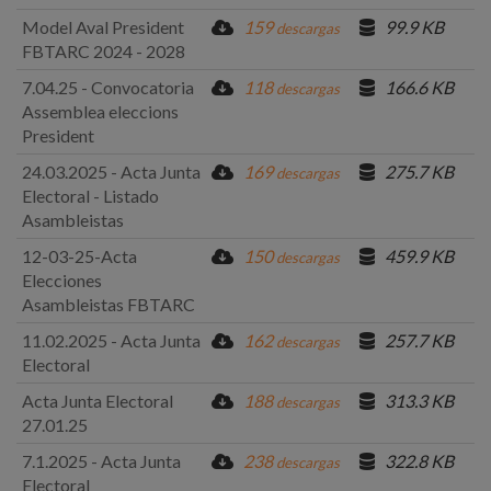
Model Aval President
159
99.9 KB
descargas
FBTARC 2024 - 2028
7.04.25 - Convocatoria
118
166.6 KB
descargas
Assemblea eleccions
President
24.03.2025 - Acta Junta
169
275.7 KB
descargas
Electoral - Listado
Asambleistas
12-03-25-Acta
150
459.9 KB
descargas
Elecciones
Asambleistas FBTARC
11.02.2025 - Acta Junta
162
257.7 KB
descargas
Electoral
Acta Junta Electoral
188
313.3 KB
descargas
27.01.25
7.1.2025 - Acta Junta
238
322.8 KB
descargas
Electoral