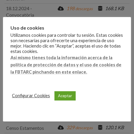
18.12.2024 -
198
168.1 KB
descargas
Convocatòria
Assemblea eleccions
Uso de cookies
asambleistas
Utilizamos cookies para controlar tu sesión. Estas cookies
Aval estaments 2024 -
180
114.7 KB
descargas
son necesarias para ofrecerte una experiencia de uso
2028
mejor. Haciendo clic en “Aceptar”, aceptas el uso de todas
estas cookies.
188
119.2 KB
Aval Clubs 2024 - 2028
descargas
Así mismo tienes toda la información acerca de la
Acta Junta Directiva
209
162.5 KB
política de protección de datos y el uso de cookies de
descargas
nombramiento Nueva
la FBTARC pinchando en este enlace.
Junta Electoral
11.12.2024
Acta modificación
166
231.4 KB
descargas
Configurar Cookies
Aceptar
Junta Electoral
Cuadro Características
167
365.5 KB
descargas
FBTARC
329
120.1 KB
Censo Estamentos
descargas