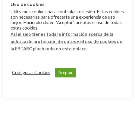
Uso de cookies
21 agosto, 2025
Utilizamos cookies para controlar tu sesión. Estas cookies
son necesarias para ofrecerte una experiencia de uso
mejor. Haciendo clic en “Aceptar”, aceptas el uso de todas
estas cookies.
César Vera, medalla de bronce en The
FBTA
World Games 2025 - Chengdu
Así mismo tienes toda la información acerca de la
18 agosto, 2025
política de protección de datos y el uso de cookies de
la FBTARC pinchando en este enlace.
2 medallas en el Campeonato de
Competiciones
España de Selecciones Autonómicas
Configurar Cookies
Aceptar
(CESA)
25 junio, 2025
Categoría
Cursos
Eventos
FAQ