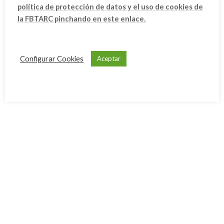
política de protección de datos y el uso de cookies de
Ibiza
la FBTARC pinchando en este enlace.
Mallorca
Menorca
Configurar Cookies
Aceptar
Archivo
octubre 2025
septiembre 2025
agosto 2025
junio 2025
mayo 2025
abril 2025
febrero 2025
enero 2025
diciembre 2024