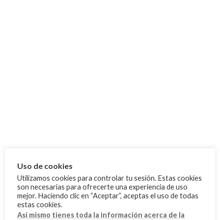
(CESA)
25 junio, 2025
Categoría
Cursos
Eventos
FAQ
FAQ Administración
FAQ Normativas
FAQ Técnico
FBTA
Uso de cookies
Utilizamos cookies para controlar tu sesión. Estas cookies
Noticias
son necesarias para ofrecerte una experiencia de uso
mejor. Haciendo clic en “Aceptar”, aceptas el uso de todas
Competiciones
estas cookies.
Deporte Escolar
Así mismo tienes toda la información acerca de la