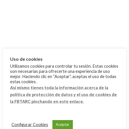
junio 2025
mayo 2025
abril 2025
febrero 2025
enero 2025
diciembre 2024
septiembre 2024
Uso de cookies
Utilizamos cookies para controlar tu sesión. Estas cookies
julio 2024
son necesarias para ofrecerte una experiencia de uso
mejor. Haciendo clic en “Aceptar”, aceptas el uso de todas
junio 2024
estas cookies.
mayo 2024
Así mismo tienes toda la información acerca de la
política de protección de datos y el uso de cookies de
marzo 2024
la FBTARC pinchando en este enlace.
febrero 2024
enero 2024
Configurar Cookies
Aceptar
diciembre 2023