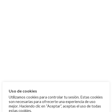
2 medallas en el Campeonato de
Competiciones
España de Selecciones Autonómicas
(CESA)
25 junio, 2025
Categoría
Cursos
Eventos
FAQ
FAQ Administración
FAQ Normativas
FAQ Técnico
Uso de cookies
FBTA
Utilizamos cookies para controlar tu sesión. Estas cookies
son necesarias para ofrecerte una experiencia de uso
Noticias
mejor. Haciendo clic en “Aceptar”, aceptas el uso de todas
estas cookies.