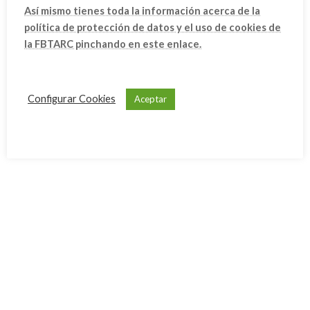
Competiciones
Así mismo tienes toda la información acerca de la
Deporte Escolar
política de protección de datos y el uso de cookies de
la FBTARC pinchando en este enlace.
Ibiza
Mallorca
Menorca
Configurar Cookies
Aceptar
Archivo
octubre 2025
septiembre 2025
agosto 2025
junio 2025
mayo 2025
abril 2025
febrero 2025