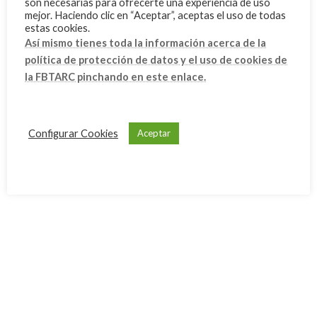
son necesarias para ofrecerte una experiencia de uso
mejor. Haciendo clic en “Aceptar”, aceptas el uso de todas
abril 2025
estas cookies.
Así mismo tienes toda la información acerca de la
febrero 2025
política de protección de datos y el uso de cookies de
enero 2025
la FBTARC pinchando en este enlace.
diciembre 2024
septiembre 2024
Configurar Cookies
Aceptar
julio 2024
junio 2024
mayo 2024
marzo 2024
febrero 2024
enero 2024
diciembre 2023
noviembre 2023