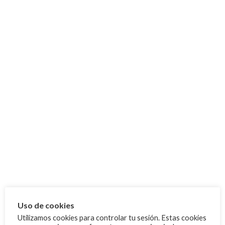
FBTA
Noticias
Competiciones
Deporte Escolar
Ibiza
Mallorca
Menorca
Archivo
octubre 2025
septiembre 2025
agosto 2025
Uso de cookies
junio 2025
Utilizamos cookies para controlar tu sesión. Estas cookies
mayo 2025