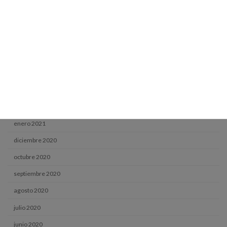
septiembre 2021
agosto 2021
julio 2021
junio 2021
mayo 2021
abril 2021
marzo 2021
enero 2021
diciembre 2020
octubre 2020
septiembre 2020
agosto 2020
julio 2020
junio 2020