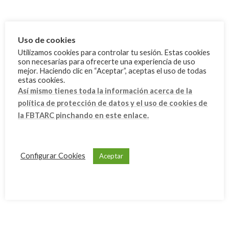
junio 2024
mayo 2024
Uso de cookies
marzo 2024
Utilizamos cookies para controlar tu sesión. Estas cookies
febrero 2024
son necesarias para ofrecerte una experiencia de uso
mejor. Haciendo clic en “Aceptar”, aceptas el uso de todas
enero 2024
estas cookies.
Así mismo tienes toda la información acerca de la
diciembre 2023
política de protección de datos y el uso de cookies de
noviembre 2023
la FBTARC pinchando en este enlace.
octubre 2023
septiembre 2023
Configurar Cookies
Aceptar
julio 2023
junio 2023
mayo 2023
abril 2023
marzo 2023