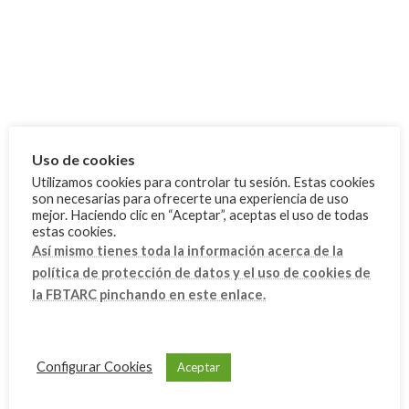
FBTA
Noticias
Competiciones
Deporte Escolar
Ibiza
Mallorca
Uso de cookies
Utilizamos cookies para controlar tu sesión. Estas cookies
Menorca
son necesarias para ofrecerte una experiencia de uso
mejor. Haciendo clic en “Aceptar”, aceptas el uso de todas
estas cookies.
Archivo
Así mismo tienes toda la información acerca de la
octubre 2025
política de protección de datos y el uso de cookies de
la FBTARC pinchando en este enlace.
septiembre 2025
agosto 2025
junio 2025
Configurar Cookies
Aceptar
mayo 2025