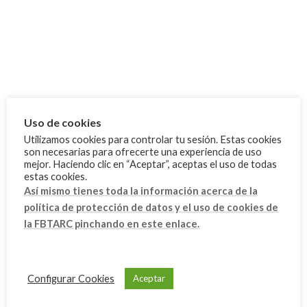
FBTA
Noticias
Competiciones
Deporte Escolar
Ibiza
Uso de cookies
Mallorca
Utilizamos cookies para controlar tu sesión. Estas cookies
Menorca
son necesarias para ofrecerte una experiencia de uso
mejor. Haciendo clic en “Aceptar”, aceptas el uso de todas
estas cookies.
Archivo
Así mismo tienes toda la información acerca de la
octubre 2025
política de protección de datos y el uso de cookies de
la FBTARC pinchando en este enlace.
septiembre 2025
agosto 2025
junio 2025
Configurar Cookies
Aceptar
mayo 2025