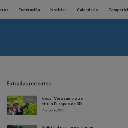
datos
Federación
Noticias
Calendario
Competic
Entradas recientes
César Vera suma otro
FBTA
título Europeo de 3D
7 octubre, 2025
Solicitud para organizar un