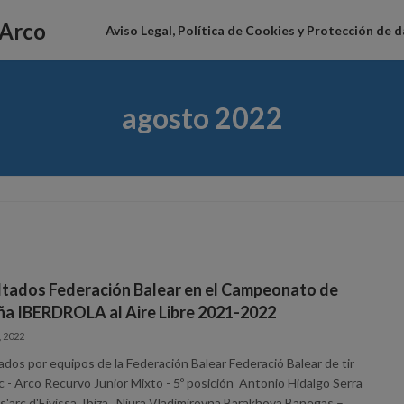
 Arco
Aviso Legal, Política de Cookies y Protección de 
agosto 2022
ltados Federación Balear en el Campeonato de
ña IBERDROLA al Aire Libre 2021-2022
, 2022
ados por equipos de la Federación Balear Federació Balear de tir
c - Arco Recurvo Junior Mixto - 5º posición Antonio Hidalgo Serra
s'arc d'Eivissa, Ibiza. Niura Vladimirovna Barakhova Banegas –