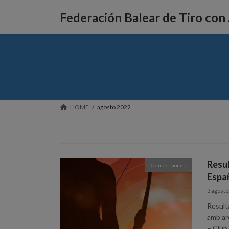
Saltar
Saltar
al
a
Federación Balear de Tiro con
contenido
la
navegación
HOME
agosto 2022
Resu
Competiciones
Espa
3 agosto
Result
amb ar
– Club 