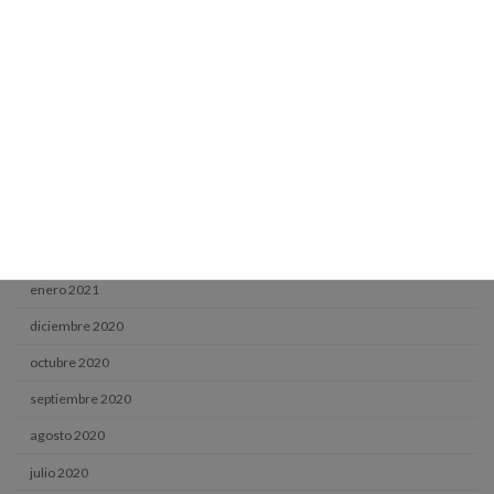
septiembre 2021
agosto 2021
julio 2021
junio 2021
mayo 2021
abril 2021
marzo 2021
enero 2021
diciembre 2020
octubre 2020
septiembre 2020
agosto 2020
julio 2020