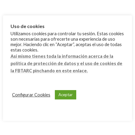
junio 2024
mayo 2024
Uso de cookies
marzo 2024
Utilizamos cookies para controlar tu sesión. Estas cookies
son necesarias para ofrecerte una experiencia de uso
febrero 2024
mejor. Haciendo clic en “Aceptar”, aceptas el uso de todas
enero 2024
estas cookies.
Así mismo tienes toda la información acerca de la
diciembre 2023
política de protección de datos y el uso de cookies de
noviembre 2023
la FBTARC pinchando en este enlace.
octubre 2023
septiembre 2023
Configurar Cookies
Aceptar
julio 2023
junio 2023
mayo 2023
abril 2023