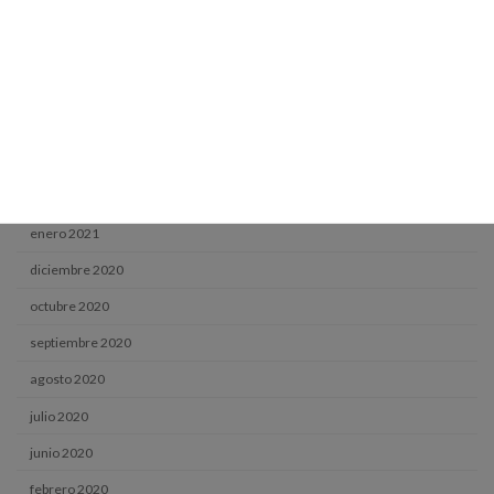
agosto 2021
julio 2021
junio 2021
mayo 2021
abril 2021
marzo 2021
enero 2021
diciembre 2020
octubre 2020
septiembre 2020
agosto 2020
julio 2020
junio 2020
febrero 2020