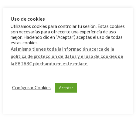
mayo 2024
marzo 2024
Uso de cookies
febrero 2024
Utilizamos cookies para controlar tu sesión. Estas cookies
son necesarias para ofrecerte una experiencia de uso
enero 2024
mejor. Haciendo clic en “Aceptar”, aceptas el uso de todas
estas cookies.
diciembre 2023
Así mismo tienes toda la información acerca de la
noviembre 2023
política de protección de datos y el uso de cookies de
la FBTARC pinchando en este enlace.
octubre 2023
septiembre 2023
julio 2023
Configurar Cookies
Aceptar
junio 2023
mayo 2023
abril 2023
marzo 2023
febrero 2023