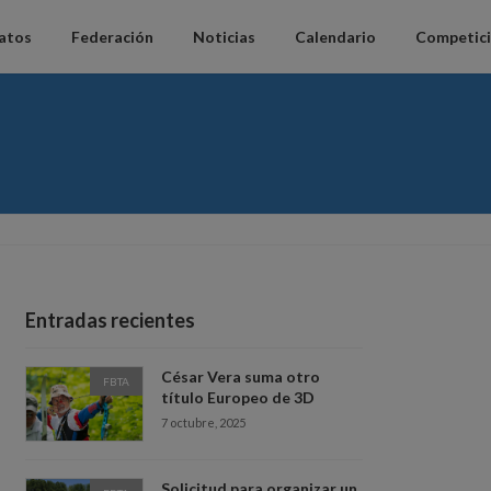
datos
Federación
Noticias
Calendario
Competic
Entradas recientes
César Vera suma otro
FBTA
título Europeo de 3D
7 octubre, 2025
Solicitud para organizar un