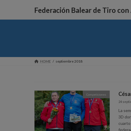
Saltar
Saltar
al
a
Federación Balear de Tiro con
contenido
la
navegación
HOME
septiembre 2018
César
Competiciones
24 septi
La sem
3D dond
cuarto 
federa