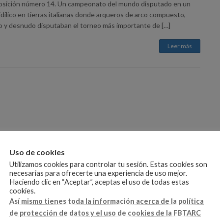
posición número 14. Un campeonato del mundo disputado en un
idílico en tierras italianas donde arqueros de arco compuesto,
o y desnudo disputaban el torneo más importante de […]
Leer más
Uso de cookies
Utilizamos cookies para controlar tu sesión. Estas cookies son
necesarias para ofrecerte una experiencia de uso mejor.
Haciendo clic en “Aceptar”, aceptas el uso de todas estas
cookies.
Así mismo tienes toda la información acerca de la política
de protección de datos y el uso de cookies de la FBTARC