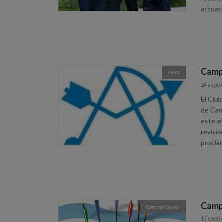
actuaci
Camp
FBTA
24 septi
El Clu
de Cam
este añ
revisió
procla
Camp
Competiciones
17 septi