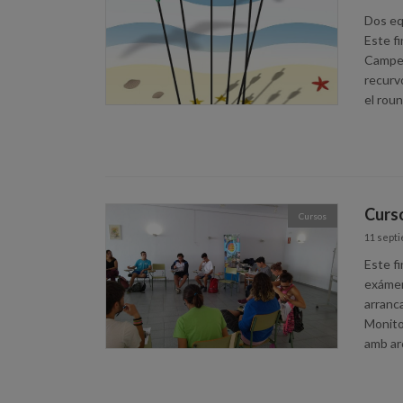
Dos eq
Este f
Campeo
recurv
el roun
Curso
Cursos
11 septi
Este fi
exámen
arranc
Monitor
amb arc