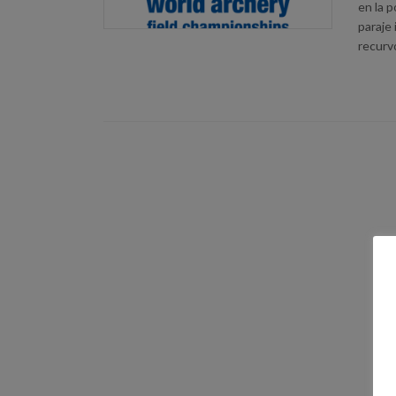
en la 
paraje 
recurv