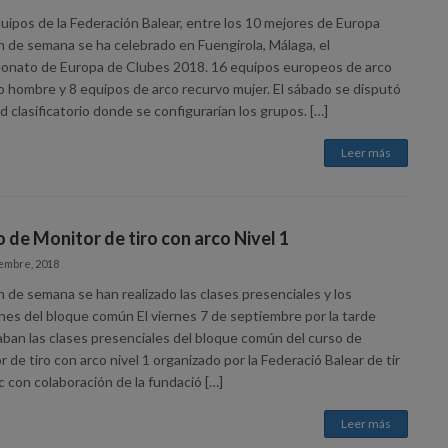
uipos de la Federación Balear, entre los 10 mejores de Europa
in de semana se ha celebrado en Fuengirola, Málaga, el
nato de Europa de Clubes 2018. 16 equipos europeos de arco
o hombre y 8 equipos de arco recurvo mujer. El sábado se disputó
d clasificatorio donde se configurarían los grupos. […]
Leer más
 de Monitor de tiro con arco Nivel 1
embre, 2018
n de semana se han realizado las clases presenciales y los
es del bloque común El viernes 7 de septiembre por la tarde
aban las clases presenciales del bloque común del curso de
 de tiro con arco nivel 1 organizado por la Federació Balear de tir
 con colaboración de la fundació […]
Leer más