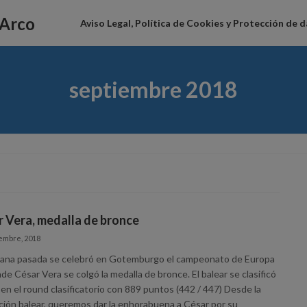
 Arco
Aviso Legal, Política de Cookies y Protección de 
septiembre 2018
 Vera, medalla de bronce
embre, 2018
ana pasada se celebró en Gotemburgo el campeonato de Europa
e César Vera se colgó la medalla de bronce. El balear se clasificó
en el round clasificatorio con 889 puntos (442 / 447) Desde la
ción balear, queremos dar la enhorabuena a César por su