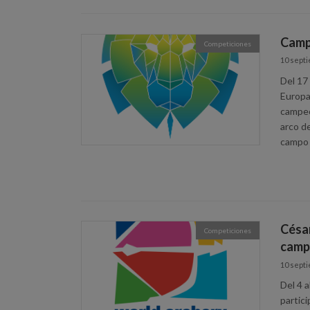
Camp
Competiciones
10 septi
Del 17
Europa
campeo
arco d
campo e
César
Competiciones
camp
10 septi
Del 4 
partic