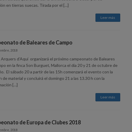
ón en tierras suecas. Tirada por el […]
Leer más
eonato de Baleares de Campo
embre, 2018
b Arquers d’Aquí organizará el próximo campeonato de Baleares
po en la finca Son Burguet, Mallorca el día 20 y 21 de octubre de
o. El sábado 20 a partir de las 15h comenzará el evento con la
n de material y concluirá el domingo 21 a las 13.30 h con la
mación […]
Leer más
eonato de Europa de Clubes 2018
embre, 2018