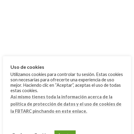
agosto 2025
junio 2025
mayo 2025
abril 2025
febrero 2025
enero 2025
diciembre 2024
Uso de cookies
septiembre 2024
Utilizamos cookies para controlar tu sesión. Estas cookies
son necesarias para ofrecerte una experiencia de uso
julio 2024
mejor. Haciendo clic en “Aceptar”, aceptas el uso de todas
estas cookies.
junio 2024
Así mismo tienes toda la información acerca de la
mayo 2024
política de protección de datos y el uso de cookies de
la FBTARC pinchando en este enlace.
marzo 2024
febrero 2024
enero 2024