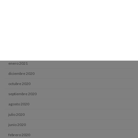
agosto 2021
julio 2021
junio 2021
mayo 2021
abril 2021
marzo 2021
enero 2021
diciembre 2020
octubre 2020
septiembre 2020
agosto 2020
julio 2020
junio 2020
febrero 2020