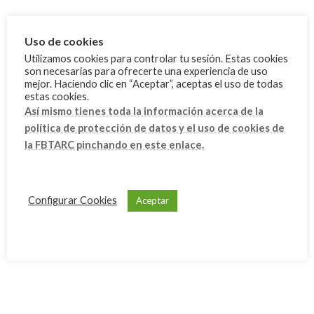
mayo 2024
marzo 2024
Uso de cookies
febrero 2024
Utilizamos cookies para controlar tu sesión. Estas cookies
son necesarias para ofrecerte una experiencia de uso
enero 2024
mejor. Haciendo clic en “Aceptar”, aceptas el uso de todas
estas cookies.
diciembre 2023
Así mismo tienes toda la información acerca de la
noviembre 2023
política de protección de datos y el uso de cookies de
la FBTARC pinchando en este enlace.
octubre 2023
septiembre 2023
julio 2023
Configurar Cookies
Aceptar
junio 2023
mayo 2023
abril 2023
marzo 2023
febrero 2023