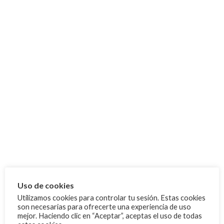
Competiciones
Deporte Escolar
Ibiza
Mallorca
Menorca
Archivo
octubre 2025
septiembre 2025
agosto 2025
junio 2025
Uso de cookies
mayo 2025
Utilizamos cookies para controlar tu sesión. Estas cookies
abril 2025
son necesarias para ofrecerte una experiencia de uso
mejor. Haciendo clic en “Aceptar”, aceptas el uso de todas
febrero 2025