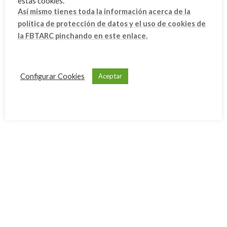
estas cookies.
enero 2025
Así mismo tienes toda la información acerca de la
política de protección de datos y el uso de cookies de
diciembre 2024
la FBTARC pinchando en este enlace.
septiembre 2024
julio 2024
Configurar Cookies
Aceptar
junio 2024
mayo 2024
marzo 2024
febrero 2024
enero 2024
diciembre 2023
noviembre 2023
octubre 2023
septiembre 2023