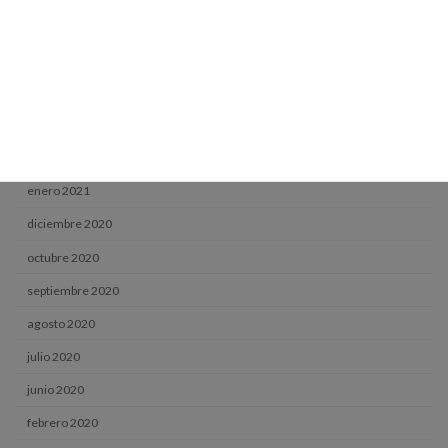
julio 2021
junio 2021
mayo 2021
abril 2021
marzo 2021
enero 2021
diciembre 2020
octubre 2020
septiembre 2020
agosto 2020
julio 2020
junio 2020
febrero 2020