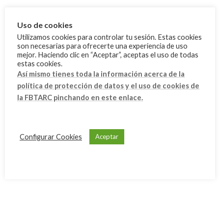
Archivo
octubre 2025
Uso de cookies
Utilizamos cookies para controlar tu sesión. Estas cookies
septiembre 2025
son necesarias para ofrecerte una experiencia de uso
agosto 2025
mejor. Haciendo clic en “Aceptar”, aceptas el uso de todas
estas cookies.
junio 2025
Así mismo tienes toda la información acerca de la
política de protección de datos y el uso de cookies de
mayo 2025
la FBTARC pinchando en este enlace.
abril 2025
febrero 2025
enero 2025
Configurar Cookies
Aceptar
diciembre 2024
septiembre 2024
julio 2024
junio 2024
mayo 2024