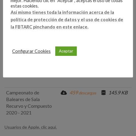
mejor. Haciendo clic en “Aceptar”, aceptas el uso de todas
de Balears de tir en sala
estas cookies.
(Recorbat i compost)
Así mismo tienes toda la información acerca de la
política de protección de datos y el uso de cookies de
Usuarios de Apple (iPhone):
la FBTARC pinchando en este enlace.
Circular
Protocolo
Configurar Cookies
Aceptar
Anexo
Resultados finales
Campeonato de
459
145.9 KB
descargas
Baleares de Sala
Recurvo y Compuesto
2020 - 2021
Usuarios de Apple, clic aquí.