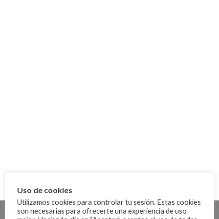
No se han encontrado archivos en este directorio
No se han encontrado archivos en este directorio
Uso de cookies
Utilizamos cookies para controlar tu sesión. Estas cookies
son necesarias para ofrecerte una experiencia de uso
08-2020 - Campionat
516
1.4 MB
descargas