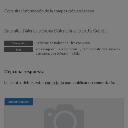
Consultar información de la competición en Ianseo
Consultar Galería de Fotos: Club de tir amb arc Es Cubells
Federación Balear de Tiro con Arco
Categorias
arc compost
,
arc recorbat
,
Campeonato de Baleares
,
Tags
campionat de balears
y
Sala
Deja una respuesta
Lo siento, debes estar
conectado
para publicar un comentario.
Artículo anterior