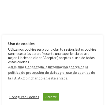
World Games 2025 - Chengdu
18 agosto, 2025
2 medallas en el Campeonato de
Competiciones
España de Selecciones Autonómicas
(CESA)
25 junio, 2025
Uso de cookies
Utilizamos cookies para controlar tu sesión. Estas cookies
son necesarias para ofrecerte una experiencia de uso
mejor. Haciendo clic en “Aceptar”, aceptas el uso de todas
Categoría
estas cookies.
Cursos
Así mismo tienes toda la información acerca de la
política de protección de datos y el uso de cookies de
Eventos
la FBTARC pinchando en este enlace.
FAQ
FAQ Administración
FAQ Normativas
Configurar Cookies
Aceptar
FAQ Técnico