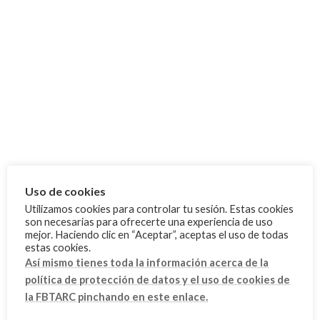
I FEEL SLOVENIA 2025 EUROPEAN
Competiciones
YOUTH CUP 2nd LEG
21 agosto, 2025
César Vera, medalla de bronce en The
FBTA
World Games 2025 - Chengdu
18 agosto, 2025
Uso de cookies
2 medallas en el Campeonato de
Competiciones
Utilizamos cookies para controlar tu sesión. Estas cookies
España de Selecciones Autonómicas
son necesarias para ofrecerte una experiencia de uso
(CESA)
mejor. Haciendo clic en “Aceptar”, aceptas el uso de todas
25 junio, 2025
estas cookies.
Así mismo tienes toda la información acerca de la
política de protección de datos y el uso de cookies de
Categoría
la FBTARC pinchando en este enlace.
Cursos