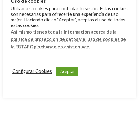
Uso de cookies
Utilizamos cookies para controlar tu sesión. Estas cookies
Campeonato de Europa de Campo -
FBTA
son necesarias para ofrecerte una experiencia de uso
Walbrzych - Ksiaz (Polonia) del 15 al
mejor. Haciendo clic en “Aceptar”, aceptas el uso de todas
20 de septiembre de 2025
estas cookies.
17 septiembre, 2025
Así mismo tienes toda la información acerca de la
política de protección de datos y el uso de cookies de
la FBTARC pinchando en este enlace.
ESPORT ESCOLAR FEDERAT A
Deporte Escolar
MALLORCA TEMPORADA 2024 - 2025
9 septiembre, 2025
Configurar Cookies
Aceptar
Winnipeg 2025 World Archery Youth
Competiciones
Championships
26 agosto, 2025
I FEEL SLOVENIA 2025 EUROPEAN
Competiciones
YOUTH CUP 2nd LEG
21 agosto, 2025