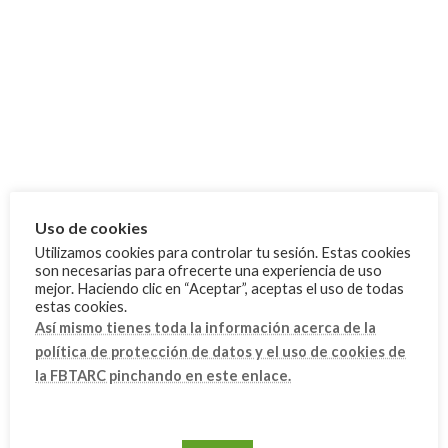
César Vera, medalla de bronce en The
FBTA
World Games 2025 - Chengdu
18 agosto, 2025
2 medallas en el Campeonato de
Competiciones
España de Selecciones Autonómicas
Uso de cookies
(CESA)
Utilizamos cookies para controlar tu sesión. Estas cookies
25 junio, 2025
son necesarias para ofrecerte una experiencia de uso
mejor. Haciendo clic en “Aceptar”, aceptas el uso de todas
estas cookies.
Así mismo tienes toda la información acerca de la
Categoría
política de protección de datos y el uso de cookies de
Cursos
la FBTARC pinchando en este enlace.
Eventos
FAQ